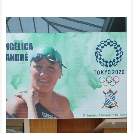
Águas
Abertas:
Angélica
André
procura
fazer
a
melhor
classificação
portuguesa
feminina
em
Jogos
Olímpicos