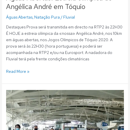
Angélica André em Tóquio
Águas Abertas
,
Natação Pura
/
Fluvial
Destaques Prova será transmitida em directo na RTP2 às 22H30
É HOJE a estreia olímpica da «nossa» Angélica André, nos 10km
em águas abertas, nos Jogos Olímpicos de Tóquio 2020. A
prova será às 22H30 (hora portuguesa) e poderá ser
acompanhada na RTP2 e/ou na Eurosport. A nadadora do
Fluvial terá pela frente condições climatéricas
Read More »
Águas
Abertas:
Angélica
André
e
Rui