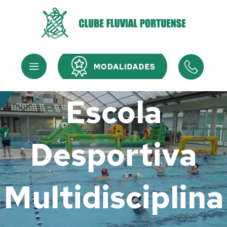
Skip
to
content
Menu
Menu
Escola
Desportiva
Multidisciplina