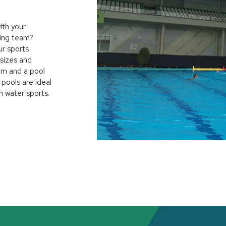
ith your
ing team?
ur sports
 sizes and
0m and a pool
 pools are ideal
n water sports.