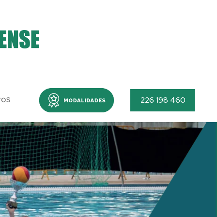
Menu
226 198 460
TOS