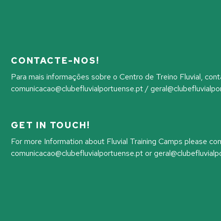
CONTACTE-NOS!
Para mais informações sobre o Centro de Treino Fluvial, co
comunicacao@clubefluvialportuense.pt / geral@clubefluvialpor
GET IN TOUCH!
For more Information about Fluvial Training Camps please con
comunicacao@clubefluvialportuense.pt or geral@clubefluvialp