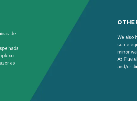
OTHER
inas de
We also 
o
some equi
espelhada
mirror wa
omplexo
At Fluvia
azer as
and/or di