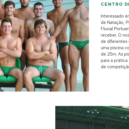
CENTRO D
Interessado e
de Natação, P
Fluvial Portue
receber. O no
de diferentes
uma piscina c
de 25m. As pis
para a prática
de competiçã