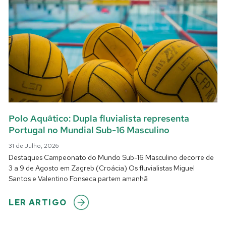
i
i
i
i
i
n
n
n
n
n
a
a
a
a
a
Polo Aquático: Dupla fluvialista representa
Portugal no Mundial Sub-16 Masculino
31 de Julho, 2026
Destaques Campeonato do Mundo Sub-16 Masculino decorre de
3 a 9 de Agosto em Zagreb (Croácia) Os fluvialistas Miguel
Santos e Valentino Fonseca partem amanhã
LER ARTIGO