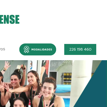
Menu
226 198 460
TOS