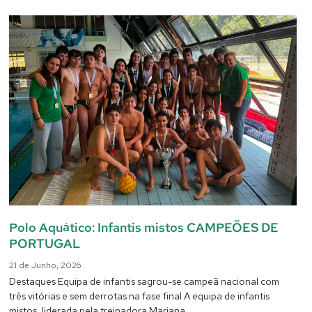
Polo Aquático: Infantis mistos CAMPEÕES DE
PORTUGAL
21 de Junho, 2026
Destaques Equipa de infantis sagrou-se campeã nacional com
três vitórias e sem derrotas na fase final A equipa de infantis
mistos, liderada pela treinadora Mariana