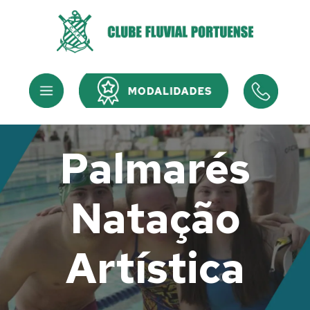
Skip
to
content
Menu
Menu
Palmarés
Natação
Artística