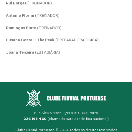
Rui Borges
(TREINADOR)
António Florim
(TREINADOR)
Domingos Pinto
(TREINADOR)
Susana Costa – The Peak
(PREPARADORA FÍSICA)
Joana Teixeira
(ESTAGIÁRIA)
Rua Aleixo Mota, S/N 4150-044 Porto
226 198 460
(chamada para a rede fixa nacional)
Clube Fluvial Portuense © 2024 Todos os direitos reservados