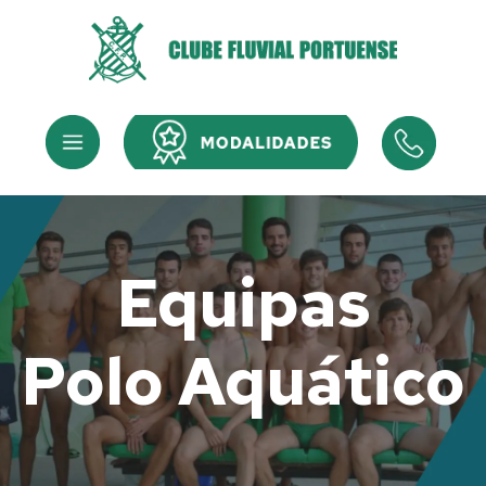
Skip
to
content
Menu
Menu
Equipas
Polo Aquático