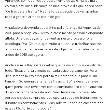
Aprendeu com os erros do apuramento de 2016: nunca mais
voltou a assumir a liderança de uma prova e diz que agora nada
“de trás para a frente”. Reúne forças, decide que vai apanhar
toda a gente e arranca cheia de gás.
A nadadora desvenda que a principal diferença da Angélica de
2016 para a Angélica 2021 foi o crescimento pessoal e enquanto
atleta. Uma das peças fundamentais neste processo foi a
psicóloga, Dra. Cláudia, que muito a ajudou a trabalhar hábitos,
rotinas e a mentalizar-se para este objectivo. E o trabalho foi
árduo de 2016 até agora.
Ainda assim, a fluvialista revelou que há um ano quis desistir de
tudo. “Estava farta e muito cansada psicologicamente. Foi ali
uma semana muito difícil para mim e acredito que para o Rui
também. Só queria deitar a toalha ao chão”. E desengane-se
quem pensa que teve a ver com o confinamento e o adiamento
do apuramento para este ano: “não teve a ver com isso até
porque o clube sempre me deu oportunidade de treinar, mesmo
durante os confinamentos”. Mas, admite, “psicologicamente não
estava tão forte como agora”.