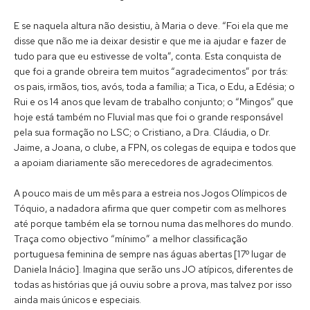
E se naquela altura não desistiu, à Maria o deve. “Foi ela que me
disse que não me ia deixar desistir e que me ia ajudar e fazer de
tudo para que eu estivesse de volta”, conta. Esta conquista de
que foi a grande obreira tem muitos “agradecimentos” por trás:
os pais, irmãos, tios, avós, toda a família; a Tica, o Edu, a Edésia; o
Rui e os 14 anos que levam de trabalho conjunto; o “Mingos” que
hoje está também no Fluvial mas que foi o grande responsável
pela sua formação no LSC; o Cristiano, a Dra. Cláudia, o Dr.
Jaime, a Joana, o clube, a FPN, os colegas de equipa e todos que
a apoiam diariamente são merecedores de agradecimentos.
A pouco mais de um mês para a estreia nos Jogos Olímpicos de
Tóquio, a nadadora afirma que quer competir com as melhores
até porque também ela se tornou numa das melhores do mundo.
Traça como objectivo “mínimo” a melhor classificação
portuguesa feminina de sempre nas águas abertas [17º lugar de
Daniela Inácio]. Imagina que serão uns JO atípicos, diferentes de
todas as histórias que já ouviu sobre a prova, mas talvez por isso
ainda mais únicos e especiais.