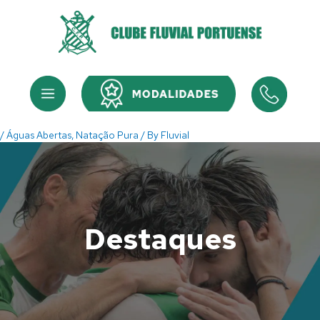
Skip
to
content
Menu
Menu
/
Águas Abertas
,
Natação Pura
/ By
Fluvial
Destaques