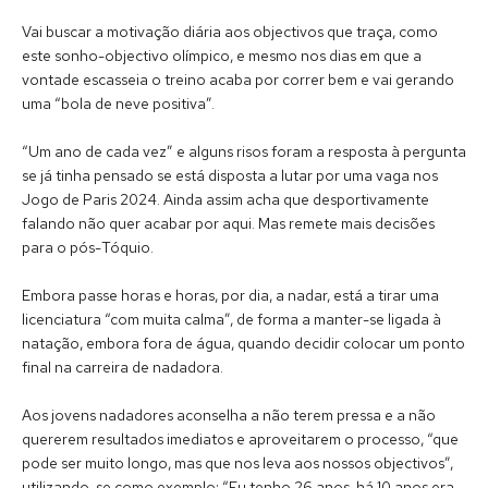
Vai buscar a motivação diária aos objectivos que traça, como
este sonho-objectivo olímpico, e mesmo nos dias em que a
vontade escasseia o treino acaba por correr bem e vai gerando
uma “bola de neve positiva”.
“Um ano de cada vez” e alguns risos foram a resposta à pergunta
se já tinha pensado se está disposta a lutar por uma vaga nos
Jogo de Paris 2024. Ainda assim acha que desportivamente
falando não quer acabar por aqui. Mas remete mais decisões
para o pós-Tóquio.
Embora passe horas e horas, por dia, a nadar, está a tirar uma
licenciatura “com muita calma”, de forma a manter-se ligada à
natação, embora fora de água, quando decidir colocar um ponto
final na carreira de nadadora.
Aos jovens nadadores aconselha a não terem pressa e a não
quererem resultados imediatos e aproveitarem o processo, “que
pode ser muito longo, mas que nos leva aos nossos objectivos”,
utilizando-se como exemplo: “Eu tenho 26 anos, há 10 anos era