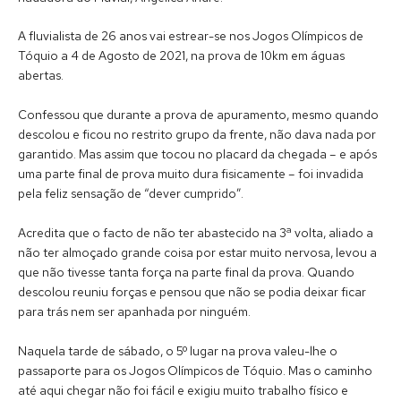
A fluvialista de 26 anos vai estrear-se nos Jogos Olímpicos de
Tóquio a 4 de Agosto de 2021, na prova de 10km em águas
abertas.
Confessou que durante a prova de apuramento, mesmo quando
descolou e ficou no restrito grupo da frente, não dava nada por
garantido. Mas assim que tocou no placard da chegada – e após
uma parte final de prova muito dura fisicamente – foi invadida
pela feliz sensação de “dever cumprido”.
Acredita que o facto de não ter abastecido na 3ª volta, aliado a
não ter almoçado grande coisa por estar muito nervosa, levou a
que não tivesse tanta força na parte final da prova. Quando
descolou reuniu forças e pensou que não se podia deixar ficar
para trás nem ser apanhada por ninguém.
Naquela tarde de sábado, o 5º lugar na prova valeu-lhe o
passaporte para os Jogos Olímpicos de Tóquio. Mas o caminho
até aqui chegar não foi fácil e exigiu muito trabalho físico e