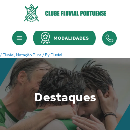
Skip
to
content
Menu
Menu
/
Fluvial
,
Natação Pura
/ By
Fluvial
Destaques