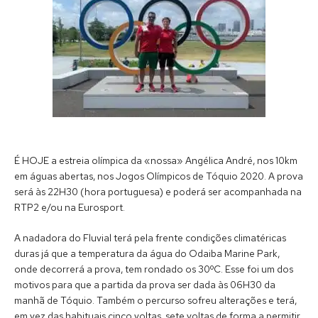
É HOJE a estreia olímpica da «nossa» Angélica André, nos 10km
em águas abertas, nos Jogos Olímpicos de Tóquio 2020. A prova
será às 22H30 (hora portuguesa) e poderá ser acompanhada na
RTP2 e/ou na Eurosport.
A nadadora do Fluvial terá pela frente condições climatéricas
duras já que a temperatura da água do Odaiba Marine Park,
onde decorrerá a prova, tem rondado os 30ºC. Esse foi um dos
motivos para que a partida da prova ser dada às 06H30 da
manhã de Tóquio. Também o percurso sofreu alterações e terá,
em vez das habituais cinco voltas, sete voltas de forma a permitir