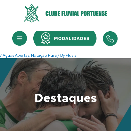
Skip
to
content
Menu
Menu
/
Águas Abertas
,
Natação Pura
/ By
Fluvial
Destaques