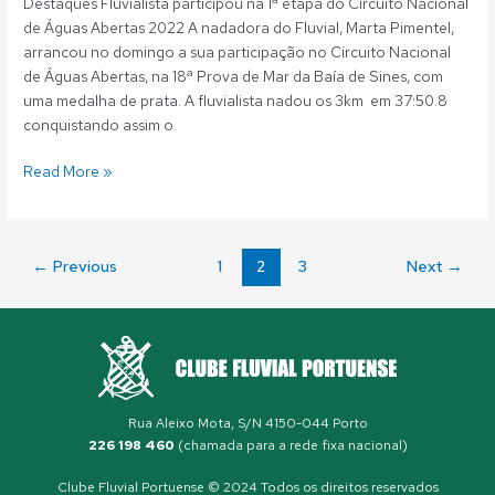
Destaques Fluvialista participou na 1ª etapa do Circuito Nacional
de Águas Abertas 2022 A nadadora do Fluvial, Marta Pimentel,
arrancou no domingo a sua participação no Circuito Nacional
de Águas Abertas, na 18ª Prova de Mar da Baía de Sines, com
uma medalha de prata. A fluvialista nadou os 3km em 37:50.8
conquistando assim o
Read More »
←
Previous
1
2
3
Next
→
Rua Aleixo Mota, S/N 4150-044 Porto
226 198 460
(chamada para a rede fixa nacional)
Clube Fluvial Portuense © 2024 Todos os direitos reservados