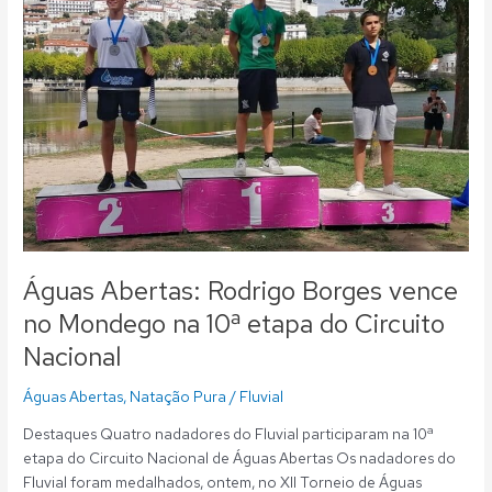
Rodrigo
Borges
vence
no
Mondego
na
10ª
etapa
do
Circuito
Nacional
Águas Abertas: Rodrigo Borges vence
no Mondego na 10ª etapa do Circuito
Nacional
Águas Abertas
,
Natação Pura
/
Fluvial
Destaques Quatro nadadores do Fluvial participaram na 10ª
etapa do Circuito Nacional de Águas Abertas Os nadadores do
Fluvial foram medalhados, ontem, no XII Torneio de Águas