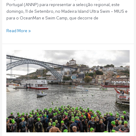
Portugal (ANNP) para representar a selecção regional, este
domingo, 11 de Setembro, no Madeira Island Ultra Swim – MIUS e
para o OceanMan e Swim Camp, que decorre de
Read More »
Águas
Abertas:
Fluvialistas
«de
ouro»
no
ressurgimento
das
provas
no
Douro