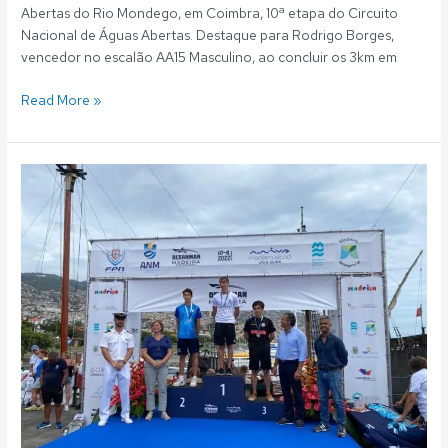
Abertas do Rio Mondego, em Coimbra, 10ª etapa do Circuito
Nacional de Águas Abertas. Destaque para Rodrigo Borges,
vencedor no escalão AA15 Masculino, ao concluir os 3km em
Read More »
Águas
Abertas:
Rodrigo
Borges
no
pódio
do
MIUS
e
Oceanman