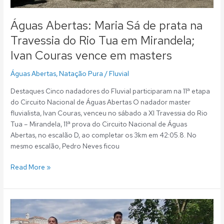
vence
em
Águas Abertas: Maria Sá de prata na
masters
Travessia do Rio Tua em Mirandela;
Ivan Couras vence em masters
Águas Abertas
,
Natação Pura
/
Fluvial
Destaques Cinco nadadores do Fluvial participaram na 11ª etapa
do Circuito Nacional de Águas Abertas O nadador master
fluvialista, Ivan Couras, venceu no sábado a XI Travessia do Rio
Tua – Mirandela, 11ª prova do Circuito Nacional de Águas
Abertas, no escalão D, ao completar os 3km em 42:05.8. No
mesmo escalão, Pedro Neves ficou
Read More »
Águas
Abertas: