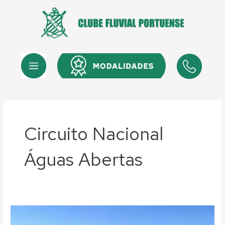
Skip
Post
to
pagination
content
Menu
Menu
Circuito Nacional
Águas Abertas
Águas
Abertas: