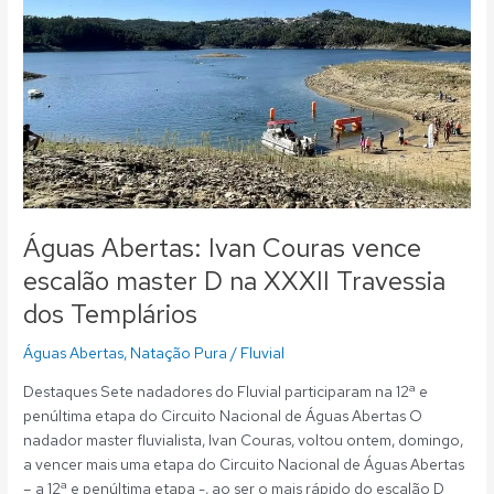
Ivan
Couras
vence
escalão
master
D
na
XXXII
Travessia
dos
Águas Abertas: Ivan Couras vence
Templários
escalão master D na XXXII Travessia
dos Templários
Águas Abertas
,
Natação Pura
/
Fluvial
Destaques Sete nadadores do Fluvial participaram na 12ª e
penúltima etapa do Circuito Nacional de Águas Abertas O
nadador master fluvialista, Ivan Couras, voltou ontem, domingo,
a vencer mais uma etapa do Circuito Nacional de Águas Abertas
– a 12ª e penúltima etapa -, ao ser o mais rápido do escalão D