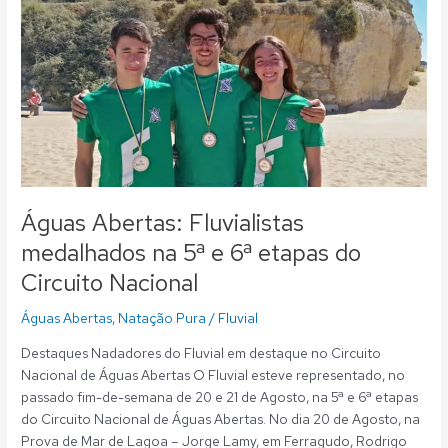
Águas
Abertas:
Fluvialistas
medalhados
na
5ª
e
6ª
etapas
do
Águas Abertas: Fluvialistas
Circuito
Nacional
medalhados na 5ª e 6ª etapas do
Circuito Nacional
Águas Abertas
,
Natação Pura
/
Fluvial
Destaques Nadadores do Fluvial em destaque no Circuito
Nacional de Águas Abertas O Fluvial esteve representado, no
passado fim-de-semana de 20 e 21 de Agosto, na 5ª e 6ª etapas
do Circuito Nacional de Águas Abertas. No dia 20 de Agosto, na
Prova de Mar de Lagoa – Jorge Lamy, em Ferragudo, Rodrigo