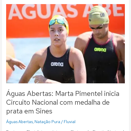
Águas
Abertas:
Marta
Pimentel
inicia
Circuito
Nacional
com
medalha
de
prata
em
Sines
Águas Abertas: Marta Pimentel inicia
Circuito Nacional com medalha de
prata em Sines
Águas Abertas
,
Natação Pura
/
Fluvial