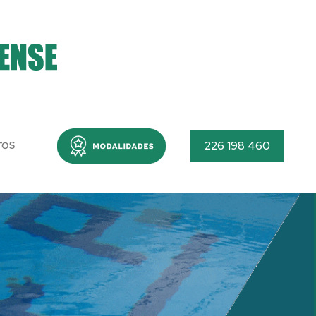
Menu
226 198 460
TOS