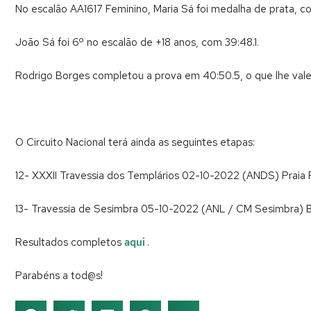
No escalão AA1617 Feminino, Maria Sá foi medalha de prata, c
João Sá foi 6º no escalão de +18 anos, com 39:48.1.
Rodrigo Borges completou a prova em 40:50.5, o que lhe valeu
O Circuito Nacional terá ainda as seguintes etapas:
12- XXXII Travessia dos Templários 02-10-2022 (ANDS) Praia F
13- Travessia de Sesimbra 05-10-2022 (ANL / CM Sesimbra) 
Resultados completos
aqui
.
Parabéns a tod@s!