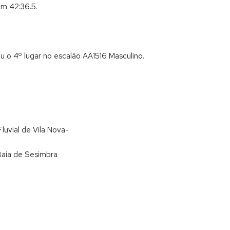
om 42:36.5.
 o 4º lugar no escalão AA1516 Masculino.
luvial de Vila Nova-
Baia de Sesimbra