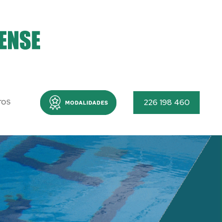
Menu
226 198 460
TOS