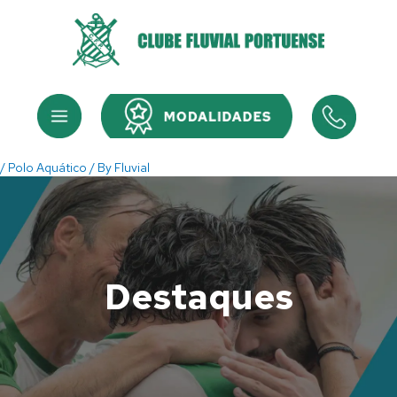
Skip
to
content
Menu
Menu
/
Polo Aquático
/ By
Fluvial
Destaques