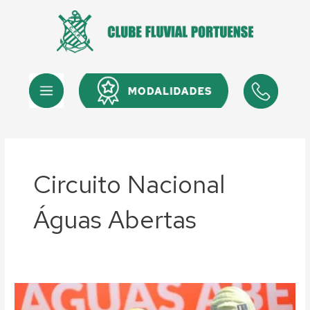
Skip
Post
to
pagination
content
Menu
Menu
Circuito Nacional
Águas Abertas
Águas
Abertas: