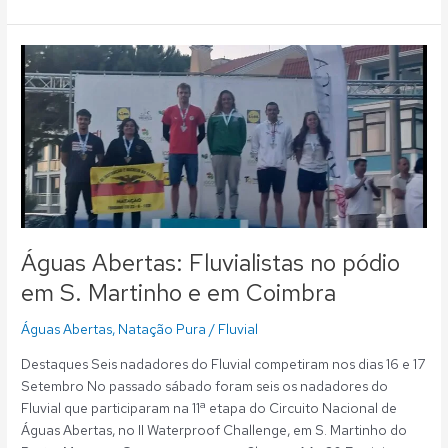
Águas
Abertas:
Fluvialistas
no
pódio
em
S.
Martinho
e
em
Águas Abertas: Fluvialistas no pódio
Coimbra
em S. Martinho e em Coimbra
Águas Abertas
,
Natação Pura
/
Fluvial
Destaques Seis nadadores do Fluvial competiram nos dias 16 e 17
Setembro No passado sábado foram seis os nadadores do
Fluvial que participaram na 11ª etapa do Circuito Nacional de
Águas Abertas, no II Waterproof Challenge, em S. Martinho do