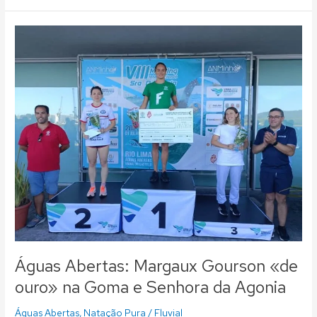
Águas
Abertas:
Margaux
Gourson
«de
ouro»
na
Goma
e
Senhora
da
Agonia
Águas Abertas: Margaux Gourson «de
ouro» na Goma e Senhora da Agonia
Águas Abertas
,
Natação Pura
/
Fluvial