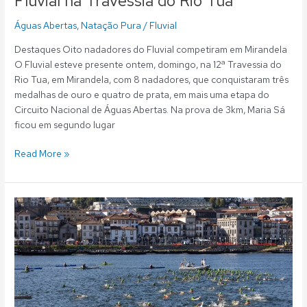
Fluvial na Travessia do Rio Tua
Águas Abertas
,
Natação Pura
/
Fluvial
Destaques Oito nadadores do Fluvial competiram em Mirandela
O Fluvial esteve presente ontem, domingo, na 12ª Travessia do
Rio Tua, em Mirandela, com 8 nadadores, que conquistaram três
medalhas de ouro e quatro de prata, em mais uma etapa do
Circuito Nacional de Águas Abertas. Na prova de 3km, Maria Sá
ficou em segundo lugar
Read More »
Águas
Abertas:
Sete
fluvialistas
vencedores
na
Douro