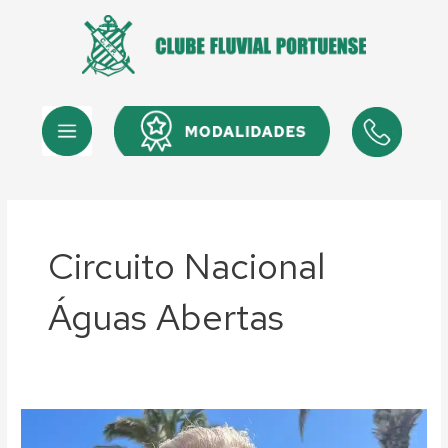
Skip
Post
to
pagination
content
Menu
Menu
Circuito Nacional
Águas Abertas
Águas
Abertas: