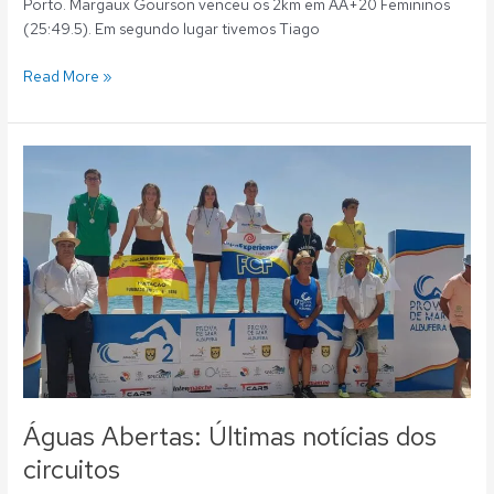
Porto. Margaux Gourson venceu os 2km em AA+20 Femininos
(25:49.5). Em segundo lugar tivemos Tiago
Read More »
Águas
Abertas:
Últimas
notícias
dos
circuitos
Águas Abertas: Últimas notícias dos
circuitos