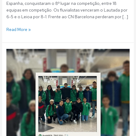
Espanha, conquistaram o 8º lugar na competição, entre 18
equipas em competição. Os fluvialistas venceram o Lautada por
6-5 e o Leioa por 8-1. Frente ao CN Barcelona perderam por […]
Read More »
Polo
Aquático:
Infantis
em
Saragoça
para
o
torneio
POLOAMIGOS