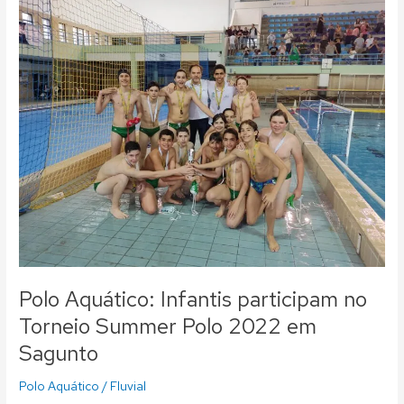
Polo
Aquático:
Infantis
participam
no
Torneio
Summer
Polo
2022
em
Sagunto
Polo Aquático: Infantis participam no
Torneio Summer Polo 2022 em
Sagunto
Polo Aquático
/
Fluvial