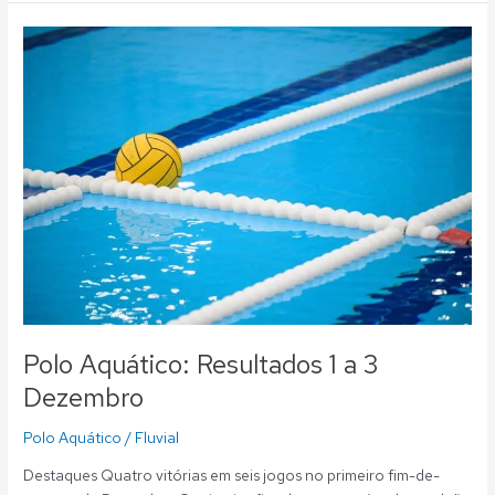
Polo
Aquático:
Resultados
1
a
3
Dezembro
Polo Aquático: Resultados 1 a 3
Dezembro
Polo Aquático
/
Fluvial
Destaques Quatro vitórias em seis jogos no primeiro fim-de-