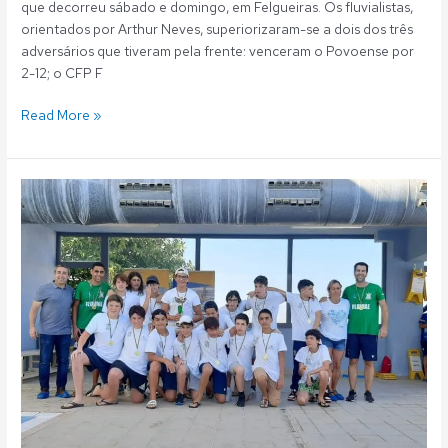
que decorreu sábado e domingo, em Felgueiras. Os fluvialistas,
orientados por Arthur Neves, superiorizaram-se a dois dos três
adversários que tiveram pela frente: venceram o Povoense por
2-12; o CFP F
Read More »
Polo
Aquático:
Fluvial
conquista
1º
lugar
no
Torneio
Summer
Polo
2022
em