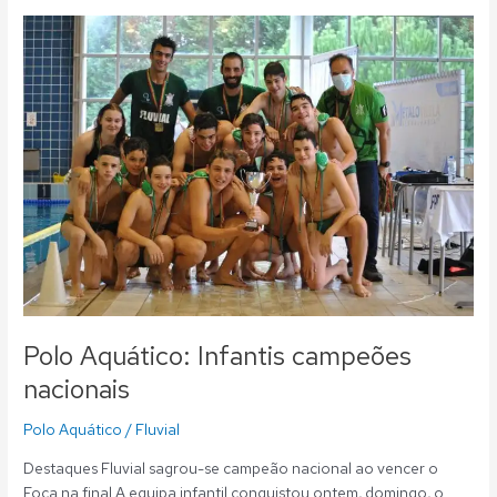
Polo
Aquático:
Infantis
campeões
nacionais
Polo Aquático: Infantis campeões
nacionais
Polo Aquático
/
Fluvial
Destaques Fluvial sagrou-se campeão nacional ao vencer o
Foca na final A equipa infantil conquistou ontem, domingo, o