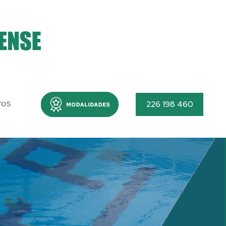
Menu
226 198 460
TOS