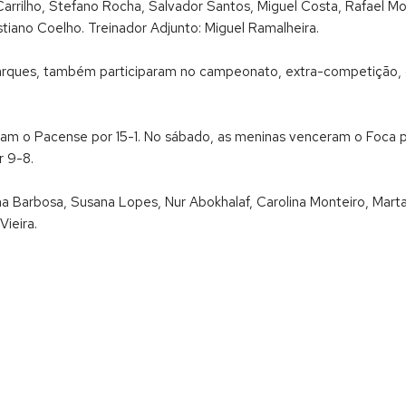
 Carrilho, Stefano Rocha, Salvador Santos, Miguel Costa, Rafael M
istiano Coelho. Treinador Adjunto: Miguel Ramalheira.
o Marques, também participaram no campeonato, extra-competição
eram o Pacense por 15-1. No sábado, as meninas venceram o Foca 
r 9-8.
a Barbosa, Susana Lopes, Nur Abokhalaf, Carolina Monteiro, Marta 
Vieira.