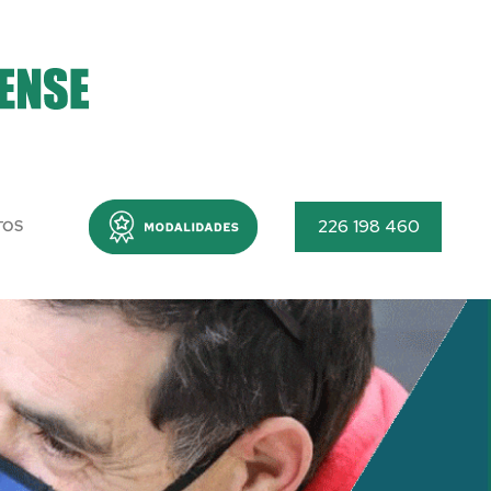
Menu
226 198 460
TOS