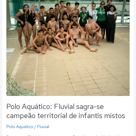
se
campeão
territorial
de
infantis
mistos
Polo Aquático: Fluvial sagra-se
campeão territorial de infantis mistos
Polo Aquático
/
Fluvial