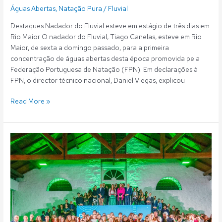
Águas Abertas
,
Natação Pura
/
Fluvial
Destaques Nadador do Fluvial esteve em estágio de três dias em
Rio Maior O nadador do Fluvial, Tiago Canelas, esteve em Rio
Maior, de sexta a domingo passado, para a primeira
concentração de águas abertas desta época promovida pela
Federação Portuguesa de Natação (FPN). Em declarações à
FPN, o director técnico nacional, Daniel Viegas, explicou
Read More »
Fluvial:
Gala
do
147º
aniversário
e
tarde
«em