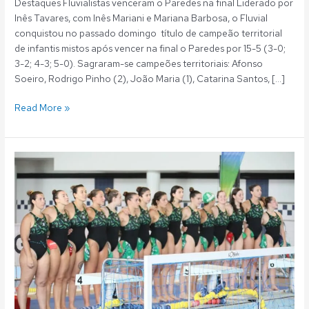
Destaques Fluvialistas venceram o Paredes na final Liderado por
Inês Tavares, com Inês Mariani e Mariana Barbosa, o Fluvial
conquistou no passado domingo título de campeão territorial
de infantis mistos após vencer na final o Paredes por 15-5 (3-0;
3-2; 4-3; 5-0). Sagraram-se campeões territoriais: Afonso
Soeiro, Rodrigo Pinho (2), João Maria (1), Catarina Santos, […]
Read More »
Polo
Aquático:
Fluvial
finalista
vencido
na
Taça
de
Portugal
feminina