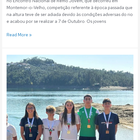
no Encontro Nacional de Remo Jovem, que decorreu em
Montemor-o-Velho, competição referente à época passada que
na altura teve de ser adiada devido às condições adversas do rio
e acabou por se realizar a 7 de Outubro. Os jovens
Read More »
Águas
Abertas:
Fluvialistas
no
pódio
na
Travessia
dos
Templários;
Tiago
Canelas
vencedor