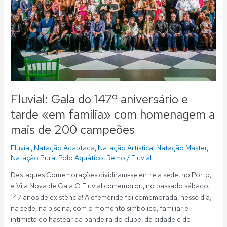
família»
com
homenagem
a
mais
de
200
campeões
Fluvial: Gala do 147º aniversário e
tarde «em família» com homenagem a
mais de 200 campeões
Fluvial
,
Natação Adaptada
,
Natação Artística
,
Natação Master
,
Natação Pura
,
Polo Aquático
,
Remo
/
Fluvial
Destaques Comemorações dividiram-se entre a sede, no Porto,
e Vila Nova de Gaia O Fluvial comemorou, no passado sábado,
147 anos de existência! A efeméride foi comemorada, nesse dia,
na sede, na piscina, com o momento simbólico, familiar e
intimista do hastear da bandeira do clube, da cidade e de