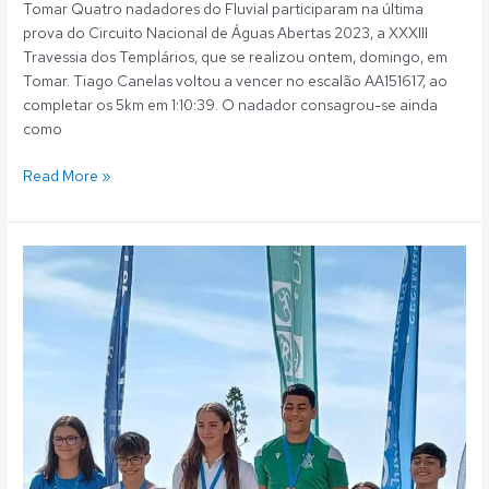
Tomar Quatro nadadores do Fluvial participaram na última
prova do Circuito Nacional de Águas Abertas 2023, a XXXIII
Travessia dos Templários, que se realizou ontem, domingo, em
Tomar. Tiago Canelas voltou a vencer no escalão AA151617, ao
completar os 5km em 1:10:39. O nadador consagrou-se ainda
como
Read More »
Águas
Abertas:
Dois
nadadores
vitoriosos
na
Travessia
da
Baía
de