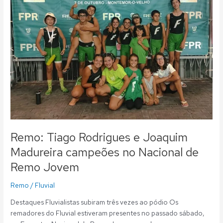
Rodrigues
e
Joaquim
Madureira
campeões
no
Nacional
de
Remo
Jovem
Remo: Tiago Rodrigues e Joaquim
Madureira campeões no Nacional de
Remo Jovem
Remo
/
Fluvial
Destaques Fluvialistas subiram três vezes ao pódio Os
remadores do Fluvial estiveram presentes no passado sábado,