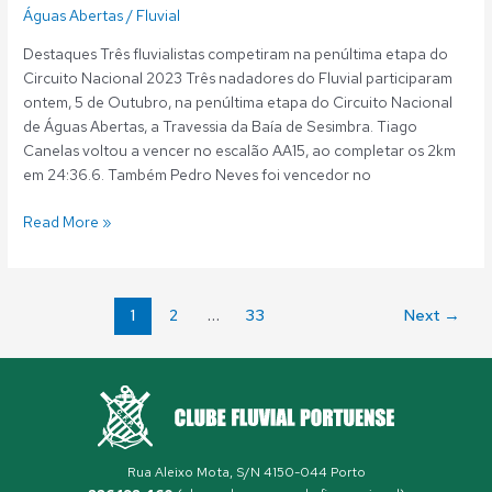
Águas Abertas
/
Fluvial
Destaques Três fluvialistas competiram na penúltima etapa do
Circuito Nacional 2023 Três nadadores do Fluvial participaram
ontem, 5 de Outubro, na penúltima etapa do Circuito Nacional
de Águas Abertas, a Travessia da Baía de Sesimbra. Tiago
Canelas voltou a vencer no escalão AA15, ao completar os 2km
em 24:36.6. Também Pedro Neves foi vencedor no
Read More »
1
2
…
33
Next
→
Rua Aleixo Mota, S/N 4150-044 Porto