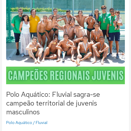
Fluvial
sagra-
se
campeão
territorial
de
juvenis
masculinos
Polo Aquático: Fluvial sagra-se
campeão territorial de juvenis
masculinos
Polo Aquático
/
Fluvial