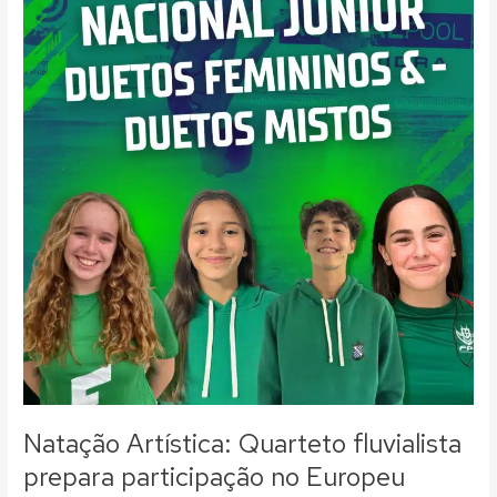
Europeu
Júnior
no
Fluvial
Natação Artística: Quarteto fluvialista
prepara participação no Europeu