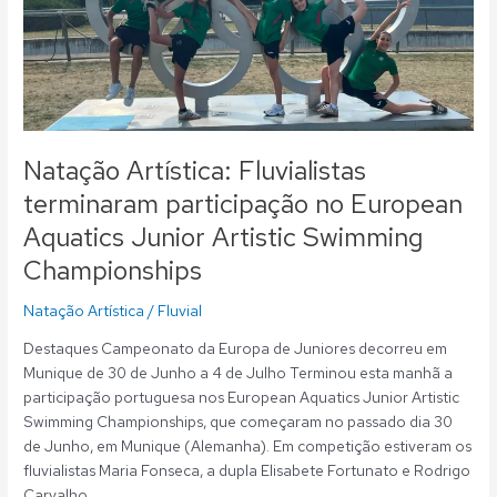
participação
no
European
Aquatics
Junior
Artistic
Swimming
Natação Artística: Fluvialistas
Championships
terminaram participação no European
Aquatics Junior Artistic Swimming
Championships
Natação Artística
/
Fluvial
Destaques Campeonato da Europa de Juniores decorreu em
Munique de 30 de Junho a 4 de Julho Terminou esta manhã a
participação portuguesa nos European Aquatics Junior Artistic
Swimming Championships, que começaram no passado dia 30
de Junho, em Munique (Alemanha). Em competição estiveram os
fluvialistas Maria Fonseca, a dupla Elisabete Fortunato e Rodrigo
Carvalho,