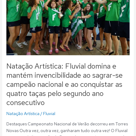
e
mantém
invencibilidade
ao
sagrar-
se
campeão
nacional
e
ao
Natação Artística: Fluvial domina e
conquistar
mantém invencibilidade ao sagrar-se
as
campeão nacional e ao conquistar as
quatro
taças
quatro taças pelo segundo ano
pelo
consecutivo
segundo
ano
Natação Artística
/
Fluvial
consecutivo
Destaques Campeonato Nacional de Verão decorreu em Torres
Novas Outra vez, outra vez, ganharam tudo outra vez! O Fluvial