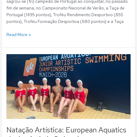
sagrou-se (tri) campeão de Portugal ao conquistar, no passado
fim de semana, no Campeonato Nacional de Verão, a Taça de
Portugal (1495 pontos), Troféu Rendimento Desportivo (855
pontos), Troféu Formação Desportiva (680 pontos) e a Taça
Read More »
Natação
Artística:
European
Aquatics
Junior
Artistic
Swimming
Championships
–
Horários
da
Natação Artística: European Aquatics
competição