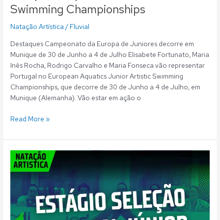
Swimming Championships
Natação Artística
/
Fluvial
Destaques Campeonato da Europa de Juniores decorre em
Munique de 30 de Junho a 4 de Julho Elisabete Fortunato, Maria
Inês Rocha, Rodrigo Carvalho e Maria Fonseca vão representar
Portugal no European Aquatics Junior Artistic Swimming
Championships, que decorre de 30 de Junho a 4 de Julho, em
Munique (Alemanha). Vão estar em ação o
Read More »
Natação
Artística:
Quarteto
fluvialista
prepara
participação
no