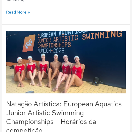
Read More »
Natação
Artística:
European
Aquatics
Junior
Artistic
Swimming
Championships
–
Horários
da
Natação Artística: European Aquatics
competição
Junior Artistic Swimming
Championships – Horários da
competição