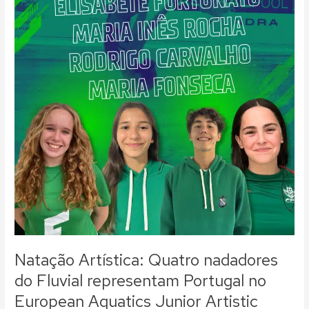
no
European
Aquatics
Junior
Artistic
Swimming
Championships
Natação Artística: Quatro nadadores
do Fluvial representam Portugal no
European Aquatics Junior Artistic