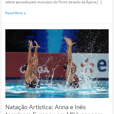
atleta apoiada pelo município do Porto através da Ágora […]
Read More »
Natação
Artística:
Anna
e
Inês
terminam
Europeu
em
14º
lugar
com
as
suas
melhores
Natação Artística: Anna e Inês
pontuações