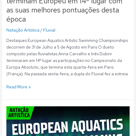
terminam Europeu em 14º lugar com
desta
as suas melhores pontuações desta
época
época
Natação Artística
/
Fluvial
Destaques European Aquatics Artistic Swimming Championships
decorrem de 31 de Julho a 5 de Agosto em Paris O dueto
composto pelas fluvialistas Anna Carvalho e Inês Dubini
terminaram em 14º lugar as participações no Campeonato da
Europa Absoluto, que termina esta quarta-feira em Paris
(França). Na passada sexta-feira, a dupla do Fluvial fez a estreia
Read More »
Natação
Artística:
Seis
fluvialistas
representam