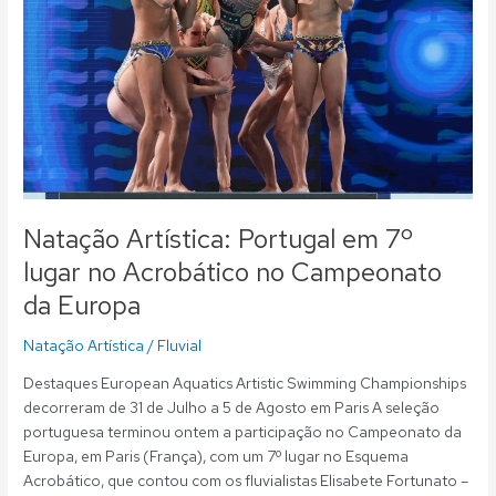
7º
lugar
no
Acrobático
no
Campeonato
da
Europa
Natação Artística: Portugal em 7º
lugar no Acrobático no Campeonato
da Europa
Natação Artística
/
Fluvial
Destaques European Aquatics Artistic Swimming Championships
decorreram de 31 de Julho a 5 de Agosto em Paris A seleção
portuguesa terminou ontem a participação no Campeonato da
Europa, em Paris (França), com um 7º lugar no Esquema
Acrobático, que contou com os fluvialistas Elisabete Fortunato –