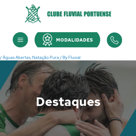
Skip
to
content
Menu
Menu
/
Águas Abertas
,
Natação Pura
/ By
Fluvial
Destaques