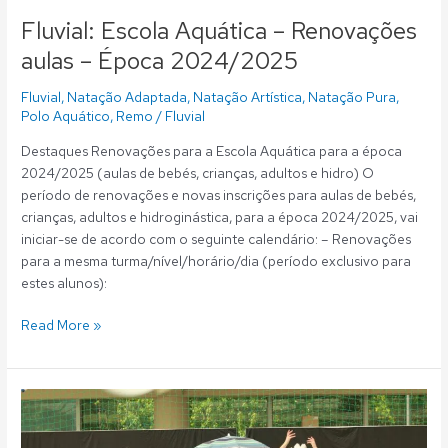
Fluvial: Escola Aquática – Renovações
aulas – Época 2024/2025
Fluvial
,
Natação Adaptada
,
Natação Artística
,
Natação Pura
,
Polo Aquático
,
Remo
/
Fluvial
Destaques Renovações para a Escola Aquática para a época
2024/2025 (aulas de bebés, crianças, adultos e hidro) O
período de renovações e novas inscrições para aulas de bebés,
crianças, adultos e hidroginástica, para a época 2024/2025, vai
iniciar-se de acordo com o seguinte calendário: – Renovações
para a mesma turma/nível/horário/dia (período exclusivo para
estes alunos):
Read More »
GLUGLUteca
|
Música