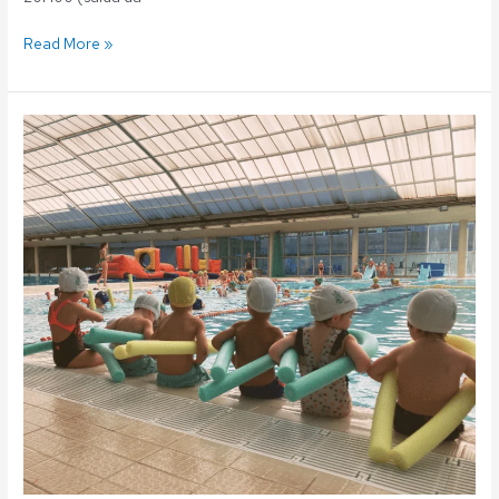
Read More »
Fluvial:
Escola
Aquática
–
Renovações
aulas
–
Época
2024/2025