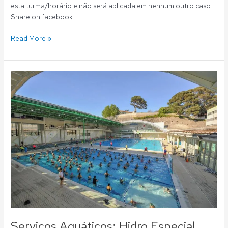
esta turma/horário e não será aplicada em nenhum outro caso.
Share on facebook
Read More »
Serviços
Aquáticos:
Hidro
Especial
Grávidas
e
‘Bebés’
com
novos
horários
e
aulas
abertas
Serviços Aquáticos: Hidro Especial