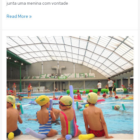
junta uma menina com vontade
Read More »
Fluvial:
Escola
Aquática
–
Renovações
aulas
–
Época
2023/2024