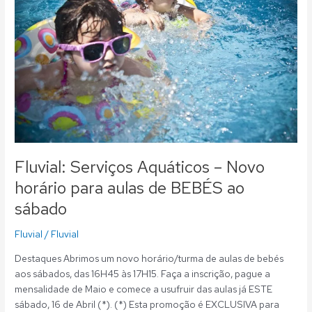
–
Novo
horário
para
aulas
de
BEBÉS
ao
sábado
Fluvial: Serviços Aquáticos – Novo
horário para aulas de BEBÉS ao
sábado
Fluvial
/
Fluvial
Destaques Abrimos um novo horário/turma de aulas de bebés
aos sábados, das 16H45 às 17H15. Faça a inscrição, pague a
mensalidade de Maio e comece a usufruir das aulas já ESTE
sábado, 16 de Abril (*). (*) Esta promoção é EXCLUSIVA para