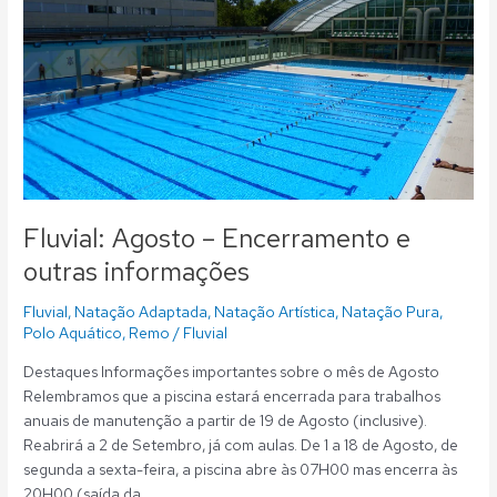
–
Encerramento
e
outras
informações
Fluvial: Agosto – Encerramento e
outras informações
Fluvial
,
Natação Adaptada
,
Natação Artística
,
Natação Pura
,
Polo Aquático
,
Remo
/
Fluvial
Destaques Informações importantes sobre o mês de Agosto
Relembramos que a piscina estará encerrada para trabalhos
anuais de manutenção a partir de 19 de Agosto (inclusive).
Reabrirá a 2 de Setembro, já com aulas. De 1 a 18 de Agosto, de
segunda a sexta-feira, a piscina abre às 07H00 mas encerra às
20H00 (saída da