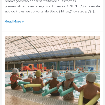
renovações vão poder ser feitas de duas formas:
presencialmente na receção do Fluvial ou ONLINE (*) através da
app do Fluvial ou do Portal do Sócio ( https://fluvial.scl.pt/) . […]
Read More »
Fluvial:
Escola
Aquática
–
Renovações
aulas
–
Época
2025/2026