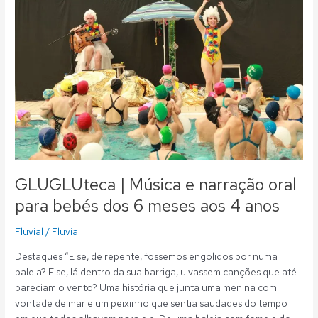
Música
e
narração
oral
para
bebés
dos
6
meses
aos
4
anos
GLUGLUteca | Música e narração oral
para bebés dos 6 meses aos 4 anos
Fluvial
/
Fluvial
Destaques “E se, de repente, fossemos engolidos por numa
baleia? E se, lá dentro da sua barriga, uivassem canções que até
pareciam o vento? Uma história que junta uma menina com
vontade de mar e um peixinho que sentia saudades do tempo