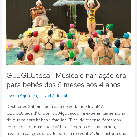
e
narração
oral
para
bebés
dos
6
meses
aos
4
anos
GLUGLUteca | Música e narração oral
para bebés dos 6 meses aos 4 anos
Escola Aquática
,
Fluvial
/
Fluvial
Destaques Sabem quem está de volta ao Fluvial? A
GLUGLUteca d’ O Som do Algodão, uma experiência sensorial
de música para bebés e famílias! “E se, de repente, fossemos
engolidos por numa baleia? E se, lá dentro da sua barriga,
uivassem canções que até pareciam o vento? Uma história que