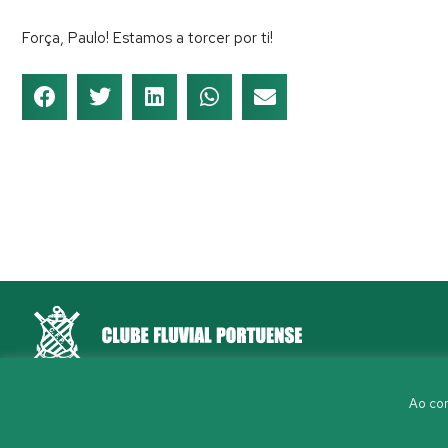
Força, Paulo! Estamos a torcer por ti!
Rua Aleixo Mota, S/N 4150-044 Porto
Ao con
226 198 460
(chamada para a rede fixa nacional)