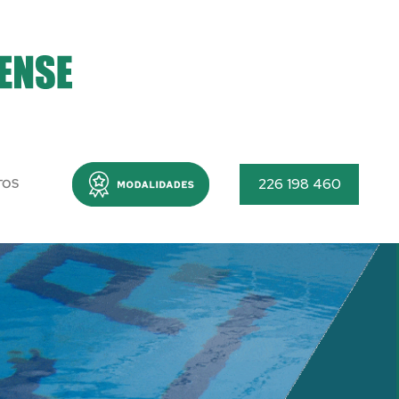
Menu
226 198 460
TOS