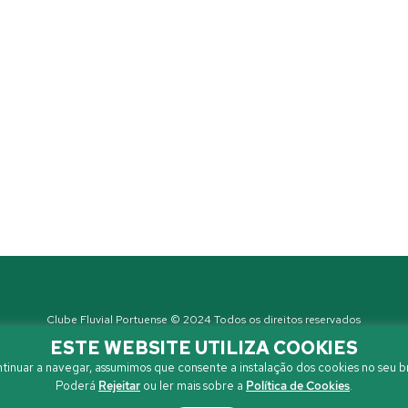
Clube Fluvial Portuense © 2024 Todos os direitos reservados
Política de Privacidade
| Developed by
Sanzza
ESTE WEBSITE UTILIZA COOKIES
tinuar a navegar, assumimos que consente a instalação dos cookies no seu b
Poderá
Rejeitar
ou ler mais sobre a
Política de Cookies
.