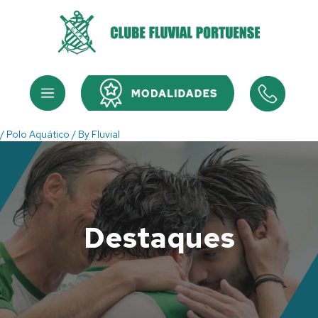
Skip
to
content
Menu
Menu
/
Polo Aquático
/ By
Fluvial
Destaques