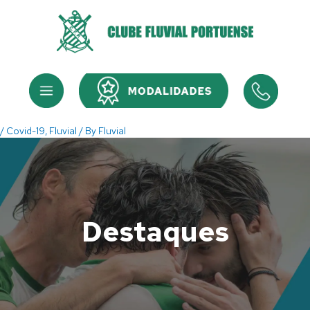
Skip
to
content
Menu
Menu
/
Covid-19
,
Fluvial
/ By
Fluvial
Destaques