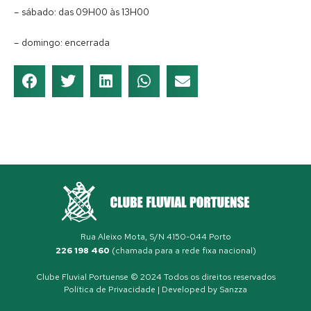
– sábado: das 09H00 às 13H00
– domingo: encerrada
Rua Aleixo Mota, S/N 4150-044 Porto
226 198 460
(chamada para a rede fixa nacional)
Clube Fluvial Portuense © 2024 Todos os direitos reservados
Política de Privacidade
| Developed by
Sanzza