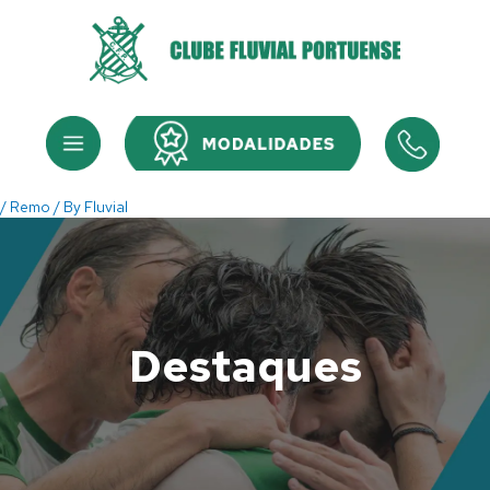
Skip
to
content
Menu
Menu
/
Remo
/ By
Fluvial
Destaques