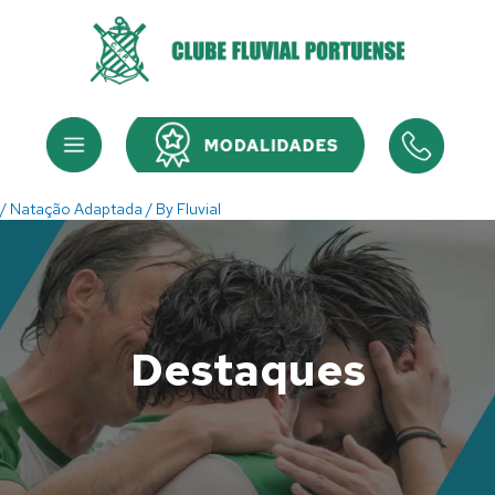
Skip
to
content
Menu
Menu
/
Natação Adaptada
/ By
Fluvial
Destaques