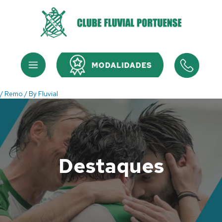
Skip
to
content
Menu
Menu
/
Remo
/ By
Fluvial
Destaques