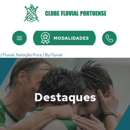
Skip
to
content
Menu
Menu
/
Fluvial
,
Natação Pura
/ By
Fluvial
Destaques