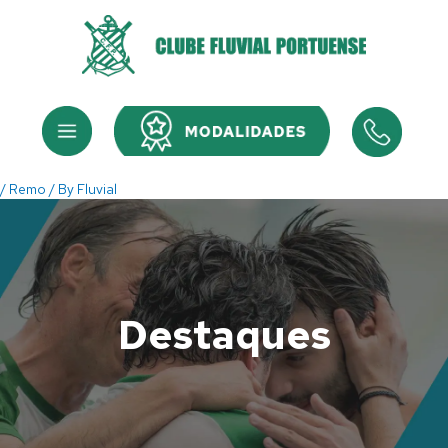
Skip
to
content
Menu
Menu
/
Remo
/ By
Fluvial
Destaques