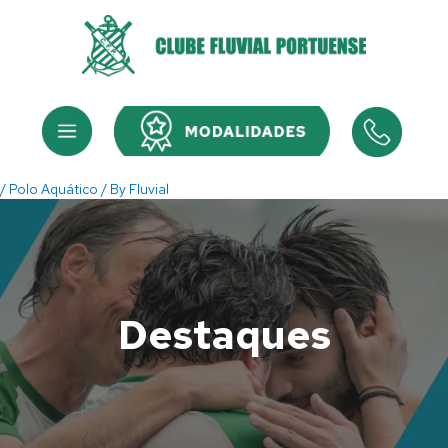
Skip
to
content
Menu
Menu
/
Polo Aquático
/ By
Fluvial
Destaques