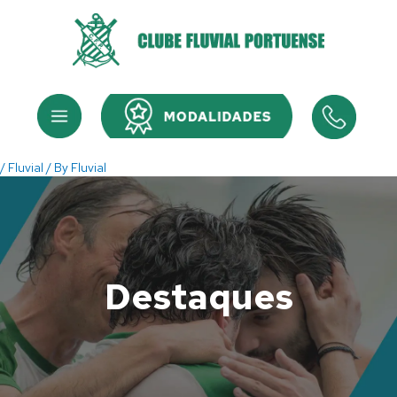
Skip
to
content
Menu
Menu
/
Fluvial
/ By
Fluvial
Destaques