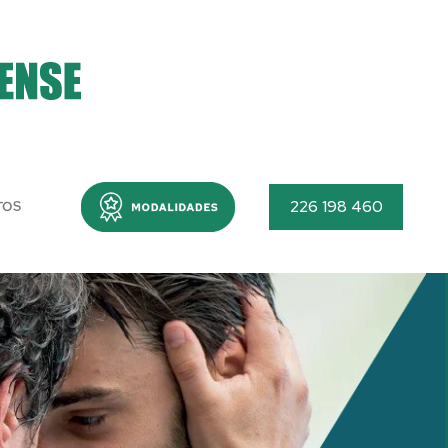
Menu
226 198 460
TOS