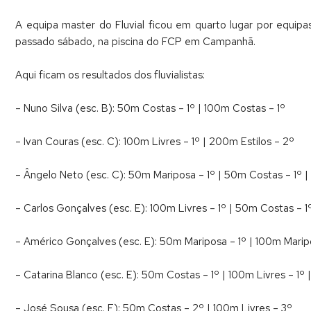
A equipa master do Fluvial ficou em quarto lugar por equipa
passado sábado, na piscina do FCP em Campanhã.
Aqui ficam os resultados dos fluvialistas:
– Nuno Silva (esc. B): 50m Costas – 1º | 100m Costas – 1º
– Ivan Couras (esc. C): 100m Livres – 1º | 200m Estilos – 2º
– Ângelo Neto (esc. C): 50m Mariposa – 1º | 50m Costas – 1º |
– Carlos Gonçalves (esc. E): 100m Livres – 1º | 50m Costas – 1
– Américo Gonçalves (esc. E): 50m Mariposa – 1º | 100m Marip
– Catarina Blanco (esc. E): 50m Costas – 1º | 100m Livres – 1º
– José Sousa (esc. F): 50m Costas – 2º | 100m Livres – 3º