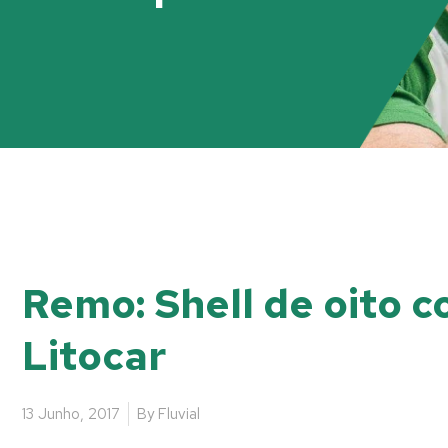
Remo: Shell de oito c
Litocar
13 Junho, 2017
By
Fluvial