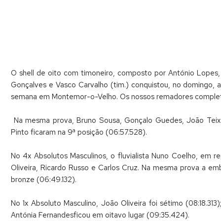
O shell de oito com timoneiro, composto por António Lopes, 
Gonçalves e Vasco Carvalho (tim.) conquistou, no domingo, a
semana em Montemor-o-Velho. Os nossos remadores comple
Na mesma prova, Bruno Sousa, Gonçalo Guedes, João Teixei
Pinto ficaram na 9ª posição (06:57.528).
No 4x Absolutos Masculinos, o fluvialista Nuno Coelho, em 
Oliveira, Ricardo Russo e Carlos Cruz. Na mesma prova a em
bronze (06:49.132).
No 1x Absoluto Masculino, João Oliveira foi sétimo (08:18.31
Antónia Fernandesficou em oitavo lugar (09:35.424).