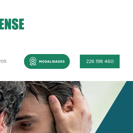
Menu
226 198 460
TOS