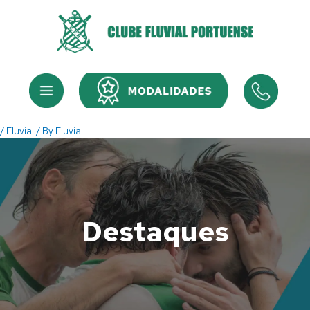
Skip
to
content
Menu
Menu
/
Fluvial
/ By
Fluvial
Destaques