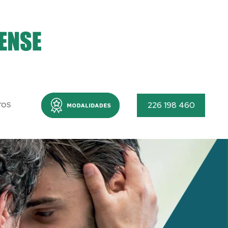
Menu
226 198 460
TOS