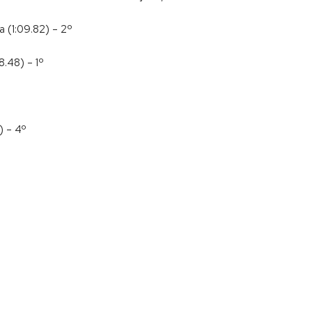
a (1:09.82) – 2º
8.48) – 1º
) – 4º