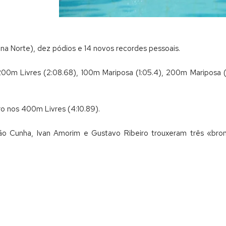
ona Norte), dez pódios e 14 novos recordes pessoais.
00m Livres (2:08.68), 100m Mariposa (1:05.4), 200m Mariposa (
ro nos 400m Livres (4:10.89).
o Cunha, Ivan Amorim e Gustavo Ribeiro trouxeram três «bronz