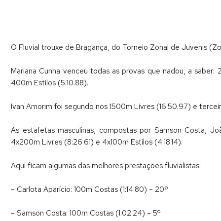
O Fluvial trouxe de Bragança, do Torneio Zonal de Juvenis (Z
Mariana Cunha venceu todas as provas que nadou, a saber: 2
400m Estilos (5:10.88).
Ivan Amorim foi segundo nos 1500m Livres (16:50.97) e tercei
As estafetas masculinas, compostas por Samson Costa, Joã
4x200m Livres (8:26.61) e 4x100m Estilos (4:18.14).
Aqui ficam algumas das melhores prestações fluvialistas:
– Carlota Aparício: 100m Costas (1:14.80) – 20º
– Samson Costa: 100m Costas (1:02.24) – 5º