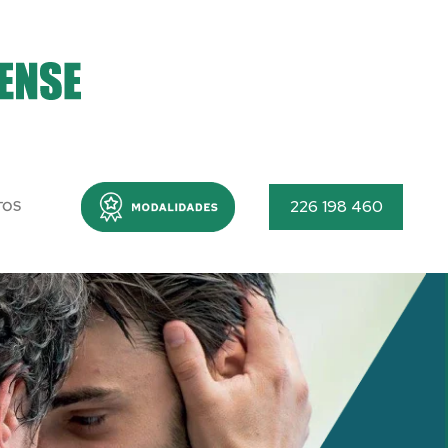
Menu
226 198 460
TOS