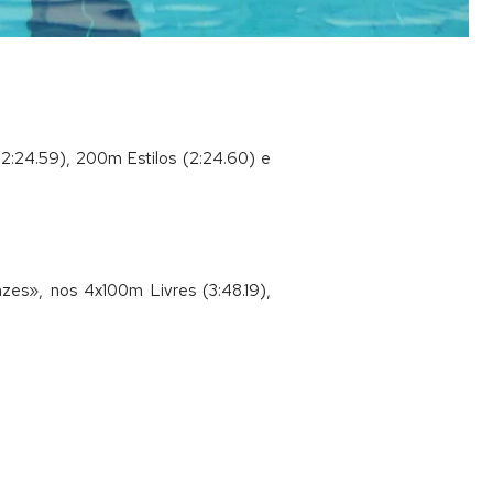
2:24.59), 200m Estilos (2:24.60) e
es», nos 4x100m Livres (3:48.19),