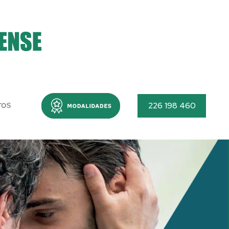
Menu
226 198 460
TOS