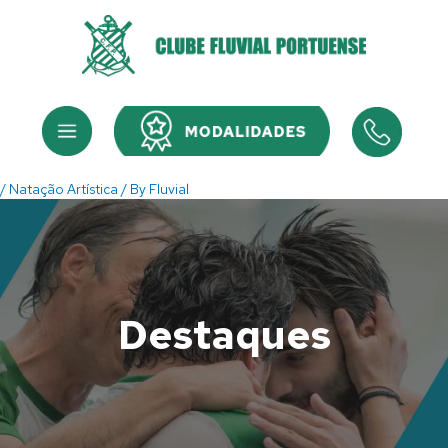
Skip
to
content
Menu
Menu
/
Natação Artística
/ By
Fluvial
Destaques