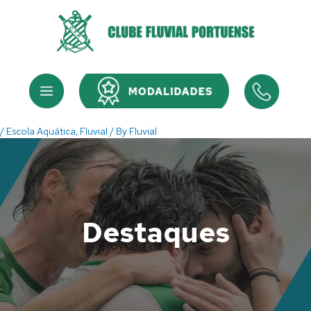
Skip
to
content
Menu
Menu
/
Escola Aquática
,
Fluvial
/ By
Fluvial
Destaques