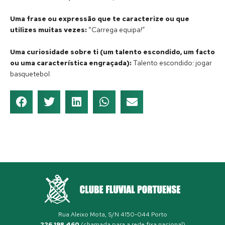
Uma frase ou expressão que te caracterize ou que
utilizes muitas vezes:
“Carrega equipa!”
Uma curiosidade sobre ti (um talento escondido, um facto
ou uma característica engraçada):
Talento escondido: jogar
basquetebol.
Rua Aleixo Mota, S/N 4150-044 Porto
226 198 460
(chamada para a rede fixa nacional)