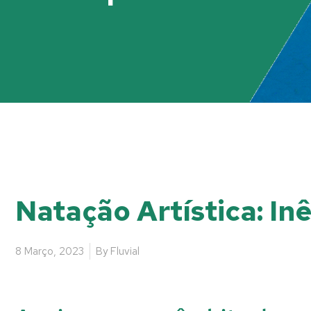
Natação Artística: In
8 Março, 2023
By
Fluvial