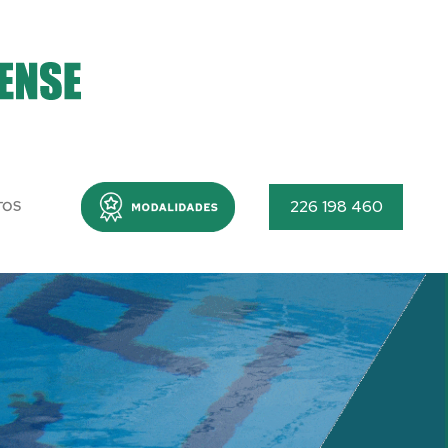
Menu
226 198 460
TOS