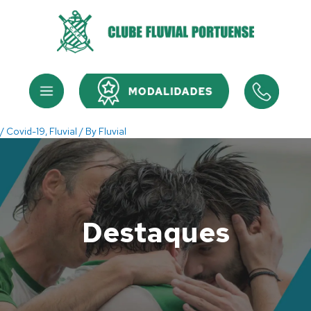
Skip
to
content
Menu
Menu
/
Covid-19
,
Fluvial
/ By
Fluvial
Destaques