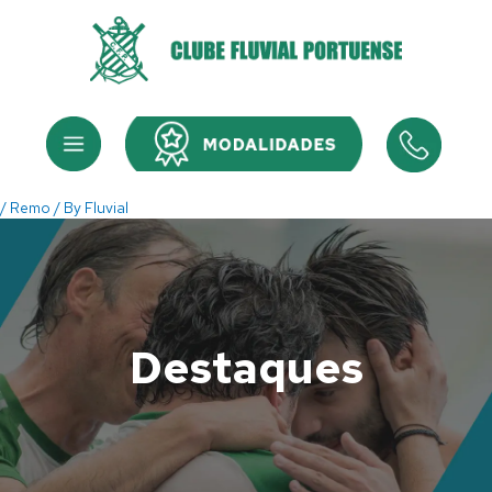
Skip
to
content
Menu
Menu
/
Remo
/ By
Fluvial
Destaques