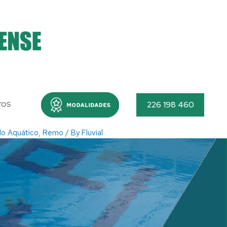
Menu
226 198 460
TOS
lo Aquático
,
Remo
/ By
Fluvial