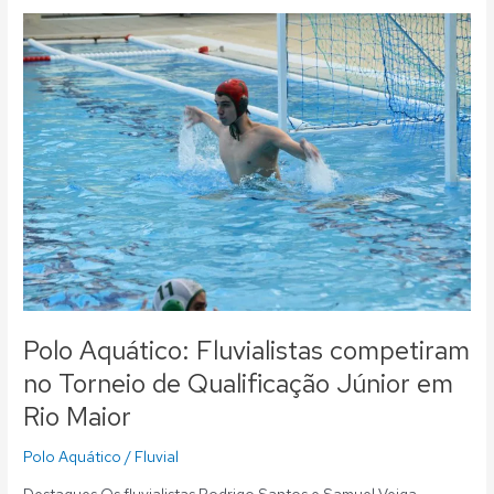
Polo
Aquático:
Fluvialistas
competiram
no
Torneio
de
Qualificação
Júnior
em
Rio
Maior
Polo Aquático: Fluvialistas competiram
no Torneio de Qualificação Júnior em
Rio Maior
Polo Aquático
/
Fluvial