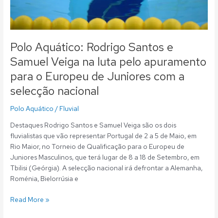
apuramento
para
o
Europeu
Polo Aquático: Rodrigo Santos e
de
Samuel Veiga na luta pelo apuramento
Juniores
para o Europeu de Juniores com a
com
a
selecção nacional
selecção
nacional
Polo Aquático
/
Fluvial
Destaques Rodrigo Santos e Samuel Veiga são os dois
fluvialistas que vão representar Portugal de 2 a 5 de Maio, em
Rio Maior, no Torneio de Qualificação para o Europeu de
Juniores Masculinos, que terá lugar de 8 a 18 de Setembro, em
Tbilisi (Geórgia). A selecção nacional irá defrontar a Alemanha,
Roménia, Bielorrúsia e
Read More »