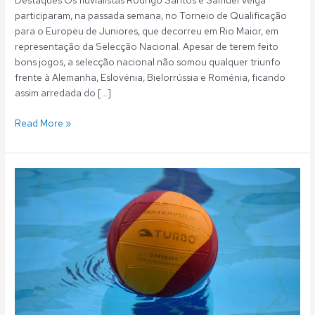
Destaques Os fluvialistas Rodrigo Santos e Samuel Veiga
participaram, na passada semana, no Torneio de Qualificação
para o Europeu de Juniores, que decorreu em Rio Maior, em
representação da Selecção Nacional. Apesar de terem feito
bons jogos, a selecção nacional não somou qualquer triunfo
frente à Alemanha, Eslovénia, Bielorrússia e Roménia, ficando
assim arredada do […]
Read More »
Polo
Aquático:
Rodrigo
Santos
e
Samuel
Veiga
na
luta
pelo