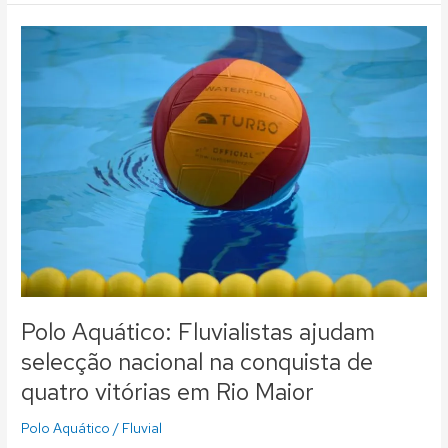
Polo
Aquático:
Fluvialistas
ajudam
selecção
nacional
na
conquista
de
quatro
vitórias
em
Rio
Maior
Polo Aquático: Fluvialistas ajudam
selecção nacional na conquista de
quatro vitórias em Rio Maior
Polo Aquático
/
Fluvial