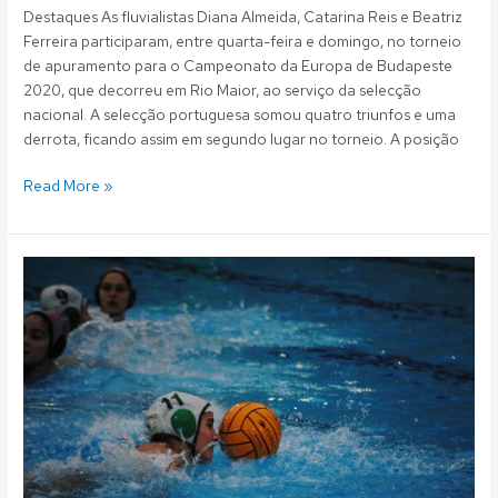
Destaques As fluvialistas Diana Almeida, Catarina Reis e Beatriz
Ferreira participaram, entre quarta-feira e domingo, no torneio
de apuramento para o Campeonato da Europa de Budapeste
2020, que decorreu em Rio Maior, ao serviço da selecção
nacional. A selecção portuguesa somou quatro triunfos e uma
derrota, ficando assim em segundo lugar no torneio. A posição
Read More »
Polo
Aquático:
Três
fluvialistas
representam
Portugal
na
qualificação
para
o