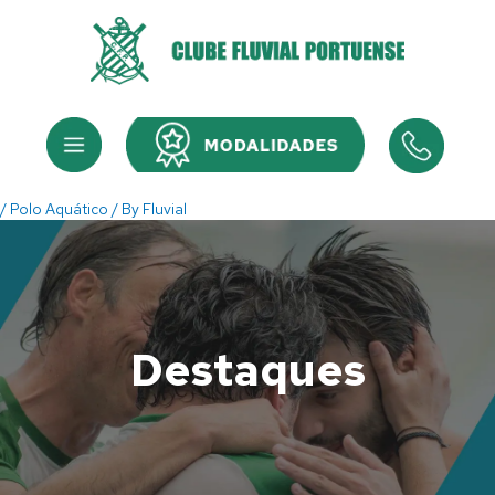
Skip
to
content
Menu
Menu
/
Polo Aquático
/ By
Fluvial
Destaques