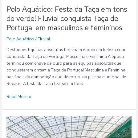
Portugal
Polo Aquático: Festa da Taça em tons
em
de verde! Fluvial conquista Taça de
masculinos
Portugal em masculinos e femininos
e
femininos
Polo Aquático
/
Fluvial
Destaques Equipas absolutas terminam época em beleza com
conquista da Taça de Portugal Masculina e Feminina A época
terminou com chave de ouro para as equipas absolutas que
conquistaram ontem a Taça de Portugal Masculina e Feminina,
nas finais da competição que decorreu na piscina municipal de
Recarei. A festa da Taça fez-se em tons
Read More »
Polo
Aquático:
Fluvial