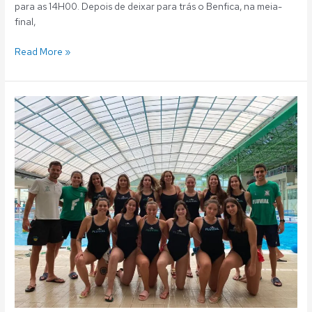
para as 14H00. Depois de deixar para trás o Benfica, na meia-
final,
Read More »
Polo
Aquático:
Fluvial
vence
Benfica
e
garante
lugar
na
final
da
Taça
de
Portugal