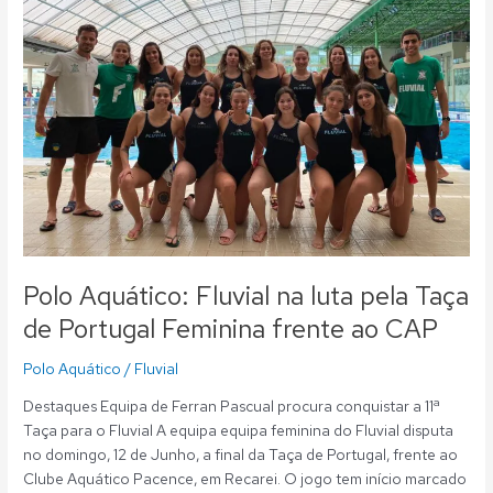
na
luta
pela
Taça
de
Portugal
Feminina
frente
ao
CAP
Polo Aquático: Fluvial na luta pela Taça
de Portugal Feminina frente ao CAP
Polo Aquático
/
Fluvial
Destaques Equipa de Ferran Pascual procura conquistar a 11ª
Taça para o Fluvial A equipa equipa feminina do Fluvial disputa
no domingo, 12 de Junho, a final da Taça de Portugal, frente ao
Clube Aquático Pacence, em Recarei. O jogo tem início marcado