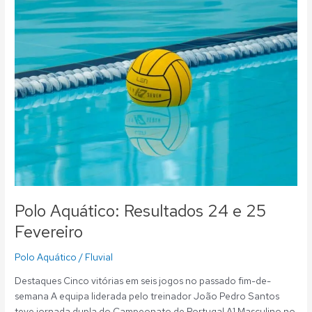
Polo
Aquático:
Resultados
24
e
25
Fevereiro
Polo Aquático: Resultados 24 e 25
Fevereiro
Polo Aquático
/
Fluvial
Destaques Cinco vitórias em seis jogos no passado fim-de-
semana A equipa liderada pelo treinador João Pedro Santos
teve jornada dupla do Campeonato de Portugal A1 Masculino no