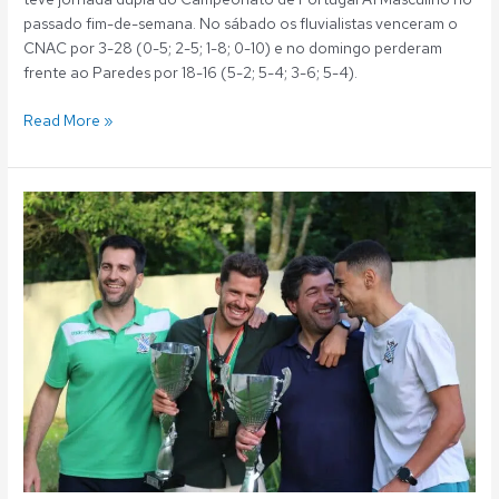
passado fim-de-semana. No sábado os fluvialistas venceram o
CNAC por 3-28 (0-5; 2-5; 1-8; 0-10) e no domingo perderam
frente ao Paredes por 18-16 (5-2; 5-4; 3-6; 5-4).
Read More »
Polo
Aquático:
Festa
da
Taça
em
tons
de
verde!
Fluvial
conquista
Taça
de