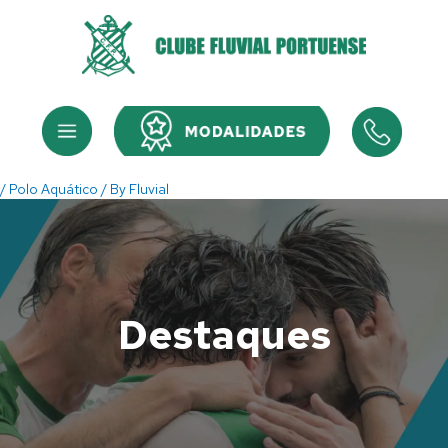
Skip
to
content
Menu
Menu
/
Polo Aquático
/ By
Fluvial
Destaques