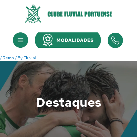
Skip
to
content
Menu
Menu
/
Remo
/ By
Fluvial
Destaques